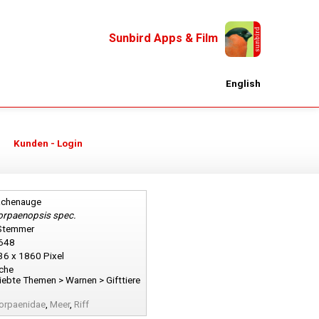
Sunbird Apps & Film
English
Kunden - Login
achenauge
orpaenopsis spec.
 Stemmer
648
36 x 1860 Pixel
che
iebte Themen > Warnen > Gifttiere
orpaenidae
,
Meer
,
Riff