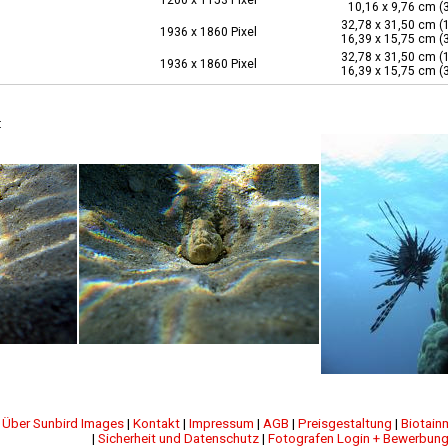
1200 x 1153 Pixel
10,16 x 9,76 cm (
32,78 x 31,50 cm (
1936 x 1860 Pixel
16,39 x 15,75 cm (
32,78 x 31,50 cm (
1936 x 1860 Pixel
16,39 x 15,75 cm (
:
|
Über Sunbird Images
|
Kontakt
|
Impressum
|
AGB
|
Preisgestaltung
|
Biotain
|
Sicherheit und Datenschutz
|
Fotografen Login + Bewerbun