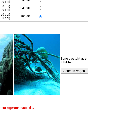
50,00 EUR
300 dpi)
150 dpi)
149,90 EUR
300 dpi)
150 dpi)
300,00 EUR
300 dpi)
Serie besteht aus
8 Bildern
Serie anzeigen
ment Agentur sunbird.tv
g