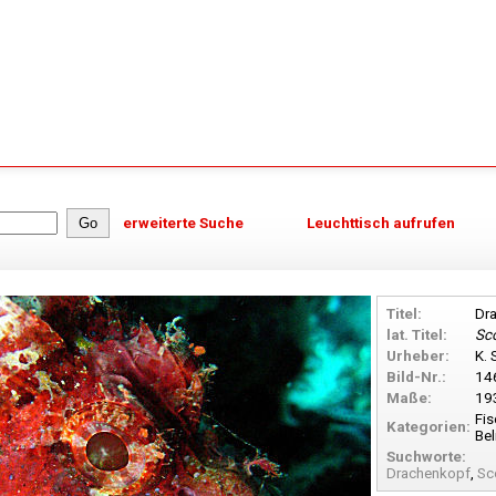
erweiterte Suche
Leuchttisch aufrufen
Titel:
Dr
lat. Titel:
Sc
Urheber:
K.
Bild-Nr.:
14
Maße:
19
Fis
Kategorien:
Bel
Suchworte:
Drachenkopf
,
Sc