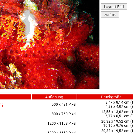
Layout-Bild
zurück
Auflösung
Druckgröße
8,47 x 8,14 cm (
ng
500 x 481 Pixel
4,23 x 4,07 cm (
13,55 x 13,02 cm (
800 x 769 Pixel
6,77 x 6,51 cm (
20,32 x 19,52 cm (
1200 x 1153 Pixel
10,16 x 9,76 cm (
20,32 x 19,52 cm (