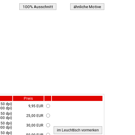
100% Ausschnitt
ähnliche Motive
Preis
150 dpi)
9,95 EUR
300 dpi)
150 dpi)
25,00 EUR
300 dpi)
150 dpi)
30,00 EUR
300 dpi)
150 dpi)