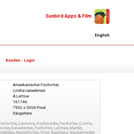
Sunbird Apps & Film
English
Kunden - Login
Amerikanischer Fischotter,
Lontra canadensis
A.Lettow
161746
7952 x 5304 Pixel
Säugetiere
Fischotter
,
Carnivora
,
Fischmarder
,
Fischotter
,
(Lontra
,
ßotter
,
Kanadischer
,
Fischotter
,
Lutrinae
,
Marder
,
stelidae
,
Neuweltotter
,
Otter
,
Raubtiere
,
Wassermarder