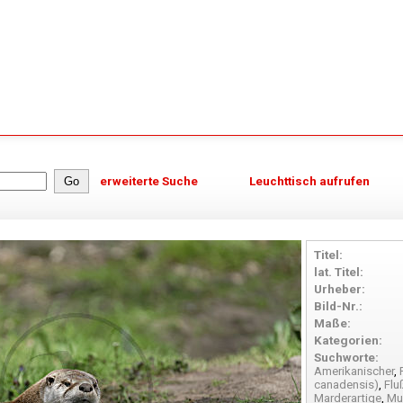
erweiterte Suche
Leuchttisch aufrufen
Titel:
lat. Titel:
Urheber:
Bild-Nr.:
Maße:
Kategorien:
Suchworte:
Amerikanischer
,
canadensis)
,
Flu
Marderartige
,
Mu