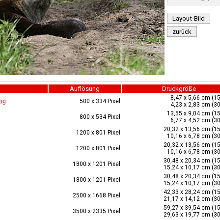
Layout-Bild
zurück
Auflösung
Druckgröße
8,47 x 5,66 cm (15
ng
500 x 334 Pixel
4,23 x 2,83 cm (30
13,55 x 9,04 cm (15
800 x 534 Pixel
6,77 x 4,52 cm (30
20,32 x 13,56 cm (15
1200 x 801 Pixel
10,16 x 6,78 cm (30
20,32 x 13,56 cm (15
1200 x 801 Pixel
10,16 x 6,78 cm (30
30,48 x 20,34 cm (15
1800 x 1201 Pixel
15,24 x 10,17 cm (30
30,48 x 20,34 cm (15
1800 x 1201 Pixel
15,24 x 10,17 cm (30
42,33 x 28,24 cm (15
2500 x 1668 Pixel
21,17 x 14,12 cm (30
59,27 x 39,54 cm (15
3500 x 2335 Pixel
29,63 x 19,77 cm (30