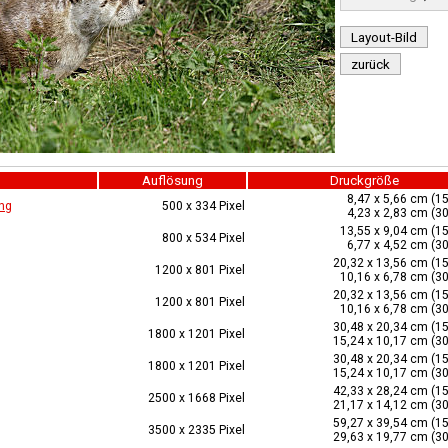
Layout-Bild
zurück
Auflösung
Druckgröße
8,47 x 5,66 cm (15
ng
500 x 334 Pixel
4,23 x 2,83 cm (30
13,55 x 9,04 cm (15
800 x 534 Pixel
6,77 x 4,52 cm (30
20,32 x 13,56 cm (15
1200 x 801 Pixel
10,16 x 6,78 cm (30
20,32 x 13,56 cm (15
1200 x 801 Pixel
10,16 x 6,78 cm (30
30,48 x 20,34 cm (15
1800 x 1201 Pixel
15,24 x 10,17 cm (30
30,48 x 20,34 cm (15
1800 x 1201 Pixel
15,24 x 10,17 cm (30
42,33 x 28,24 cm (15
2500 x 1668 Pixel
21,17 x 14,12 cm (30
59,27 x 39,54 cm (15
3500 x 2335 Pixel
29,63 x 19,77 cm (30