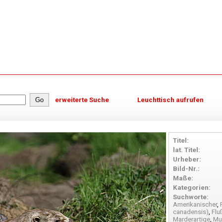
erweiterte Suche
Leuchttisch aufrufen
Titel:
lat. Titel:
Urheber:
Bild-Nr.:
Maße:
Kategorien:
Suchworte:
Amerikanischer
,
canadensis)
,
Flu
Marderartige
,
Mu