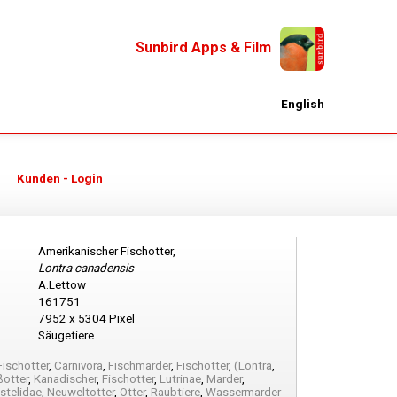
Sunbird Apps & Film
English
Kunden - Login
Amerikanischer Fischotter,
Lontra canadensis
A.Lettow
161751
7952 x 5304 Pixel
Säugetiere
Fischotter
,
Carnivora
,
Fischmarder
,
Fischotter
,
(Lontra
,
ßotter
,
Kanadischer
,
Fischotter
,
Lutrinae
,
Marder
,
stelidae
,
Neuweltotter
,
Otter
,
Raubtiere
,
Wassermarder