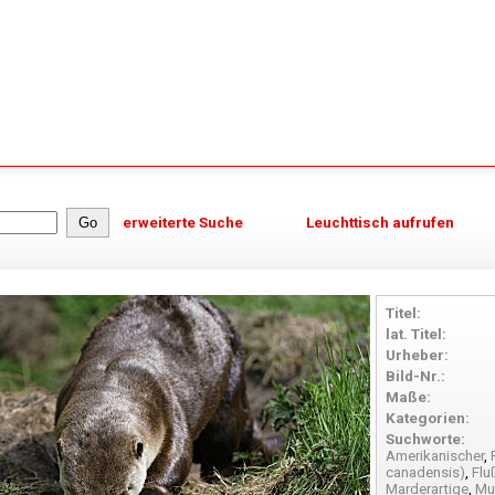
erweiterte Suche
Leuchttisch aufrufen
Titel:
lat. Titel:
Urheber:
Bild-Nr.:
Maße:
Kategorien:
Suchworte:
Amerikanischer
,
canadensis)
,
Flu
Marderartige
,
Mu