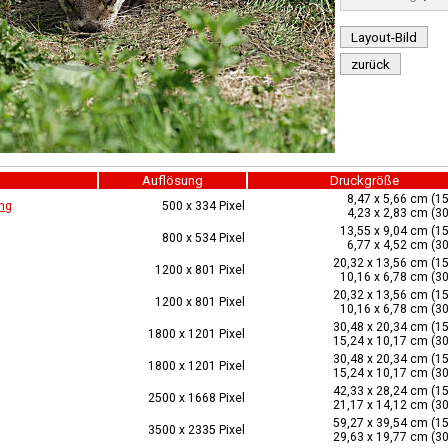
Layout-Bild
zurück
Auflösung
Druckgröße
8,47 x 5,66 cm (15
ng
500 x 334 Pixel
4,23 x 2,83 cm (30
13,55 x 9,04 cm (15
800 x 534 Pixel
6,77 x 4,52 cm (30
20,32 x 13,56 cm (15
1200 x 801 Pixel
10,16 x 6,78 cm (30
20,32 x 13,56 cm (15
1200 x 801 Pixel
10,16 x 6,78 cm (30
30,48 x 20,34 cm (15
1800 x 1201 Pixel
15,24 x 10,17 cm (30
30,48 x 20,34 cm (15
1800 x 1201 Pixel
15,24 x 10,17 cm (30
42,33 x 28,24 cm (15
2500 x 1668 Pixel
21,17 x 14,12 cm (30
59,27 x 39,54 cm (15
3500 x 2335 Pixel
29,63 x 19,77 cm (30