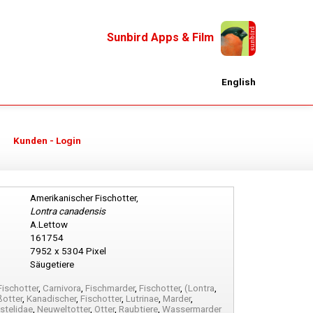
Sunbird Apps & Film
English
Kunden - Login
Amerikanischer Fischotter,
Lontra canadensis
A.Lettow
161754
7952 x 5304 Pixel
Säugetiere
Fischotter
,
Carnivora
,
Fischmarder
,
Fischotter
,
(Lontra
,
ßotter
,
Kanadischer
,
Fischotter
,
Lutrinae
,
Marder
,
stelidae
,
Neuweltotter
,
Otter
,
Raubtiere
,
Wassermarder