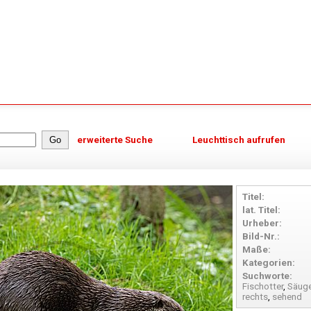
erweiterte Suche
Leuchttisch aufrufen
Titel:
lat. Titel:
Urheber:
Bild-Nr.:
Maße:
Kategorien:
Suchworte:
Fischotter
,
Säuge
rechts
,
sehend