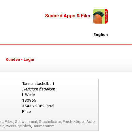
Sunbird Apps & Film
English
Kunden - Login
Tannenstachelbart
Hericium flagellum
L.Werle
180965
3543 x 2362 Pixel
Pilze
rt
,
Pilze
,
Schwammerl
,
Stachelbärte
,
Fruchtkörper
,
Äste
,
eln
,
weiss-gelblich
,
Baumstamm