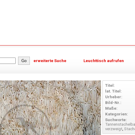
erweiterte Suche
Leuchttisch aufrufen
Titel:
lat. Titel:
Urheber:
Bild-Nr.:
Maße:
Kategorien:
Suchworte:
Tannenstachelba
verzweigt
,
Stach