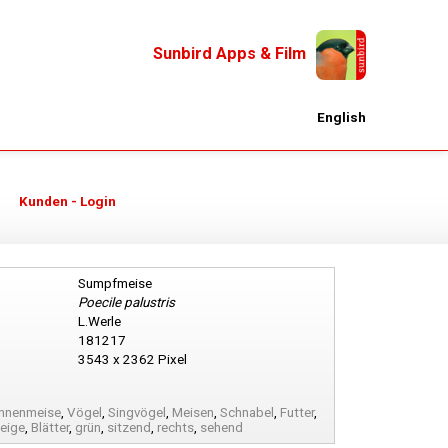
Sunbird Apps & Film
English
Kunden - Login
Sumpfmeise
Poecile palustris
L.Werle
181217
3543 x 2362 Pixel
nnenmeise
,
Vögel
,
Singvögel
,
Meisen
,
Schnabel
,
Futter
,
eige
,
Blätter
,
grün
,
sitzend
,
rechts
,
sehend