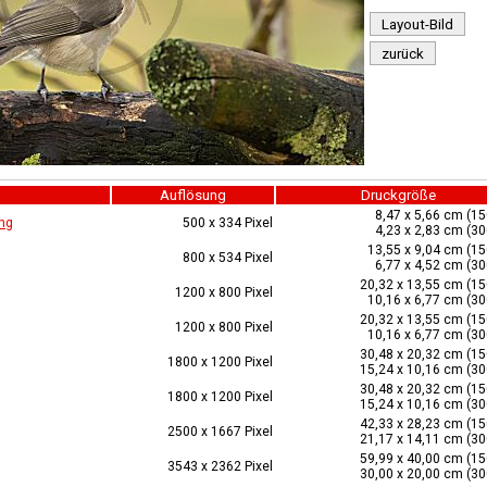
Layout-Bild
zurück
Auflösung
Druckgröße
8,47 x 5,66 cm (15
ng
500 x 334 Pixel
4,23 x 2,83 cm (30
13,55 x 9,04 cm (15
800 x 534 Pixel
6,77 x 4,52 cm (30
20,32 x 13,55 cm (15
1200 x 800 Pixel
10,16 x 6,77 cm (30
20,32 x 13,55 cm (15
1200 x 800 Pixel
10,16 x 6,77 cm (30
30,48 x 20,32 cm (15
1800 x 1200 Pixel
15,24 x 10,16 cm (30
30,48 x 20,32 cm (15
1800 x 1200 Pixel
15,24 x 10,16 cm (30
42,33 x 28,23 cm (15
2500 x 1667 Pixel
21,17 x 14,11 cm (30
59,99 x 40,00 cm (15
3543 x 2362 Pixel
30,00 x 20,00 cm (30