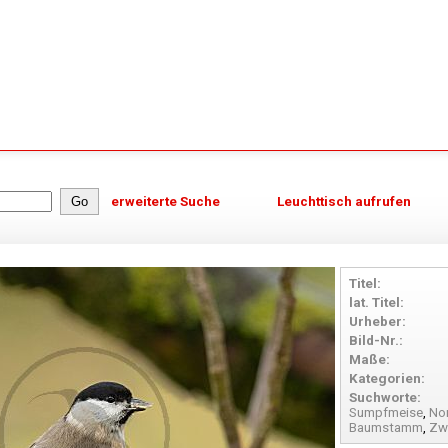
erweiterte Suche
Leuchttisch aufrufen
Titel:
lat. Titel:
Urheber:
Bild-Nr.:
Maße:
Kategorien:
Suchworte:
Sumpfmeise
,
No
Baumstamm
,
Zw