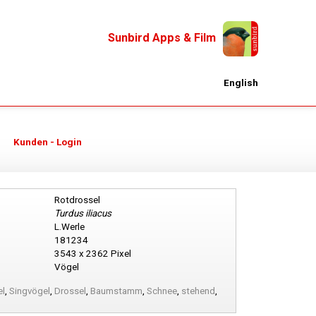
Sunbird Apps & Film
English
Kunden - Login
Rotdrossel
Turdus iliacus
L.Werle
181234
3543 x 2362 Pixel
Vögel
l
,
Singvögel
,
Drossel
,
Baumstamm
,
Schnee
,
stehend
,