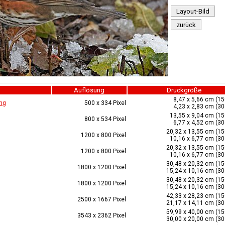
Layout-Bild
zurück
Auflösung
Druckgröße
8,47 x 5,66 cm (15
ng
500 x 334 Pixel
4,23 x 2,83 cm (30
13,55 x 9,04 cm (15
800 x 534 Pixel
6,77 x 4,52 cm (30
20,32 x 13,55 cm (15
1200 x 800 Pixel
10,16 x 6,77 cm (30
20,32 x 13,55 cm (15
1200 x 800 Pixel
10,16 x 6,77 cm (30
30,48 x 20,32 cm (15
1800 x 1200 Pixel
15,24 x 10,16 cm (30
30,48 x 20,32 cm (15
1800 x 1200 Pixel
15,24 x 10,16 cm (30
42,33 x 28,23 cm (15
2500 x 1667 Pixel
21,17 x 14,11 cm (30
59,99 x 40,00 cm (15
3543 x 2362 Pixel
30,00 x 20,00 cm (30