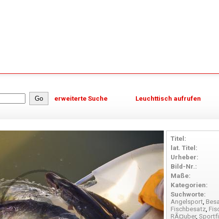
erweiterte Suche
Leuchttisch aufrufen
Titel:
lat. Titel:
Urheber:
Bild-Nr.:
Maße:
Kategorien:
Suchworte:
Angelsport
,
Bes
Fischbesatz
,
Fis
RÃ¤uber
,
Sportf