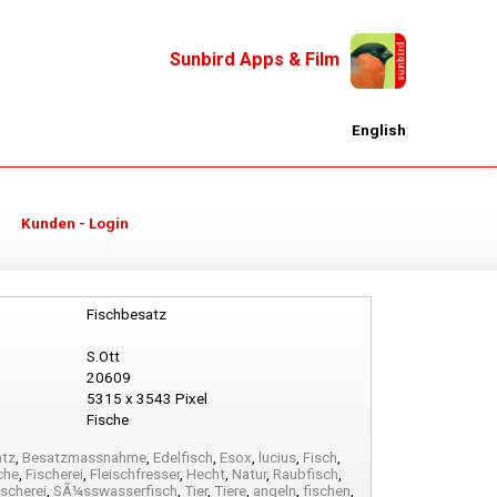
Sunbird Apps & Film
English
Kunden - Login
Fischbesatz
S.Ott
20609
5315 x 3543 Pixel
Fische
atz
,
Besatzmassnahme
,
Edelfisch
,
Esox
,
lucius
,
Fisch
,
che
,
Fischerei
,
Fleischfresser
,
Hecht
,
Natur
,
Raubfisch
,
ischerei
,
SÃ¼sswasserfisch
,
Tier
,
Tiere
,
angeln
,
fischen
,