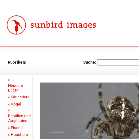
Rubriken:
Suche:
Neueste
Bilder
Säugetiere
Vögel
Reptilien und
Amphibien
Fische
Haustiere