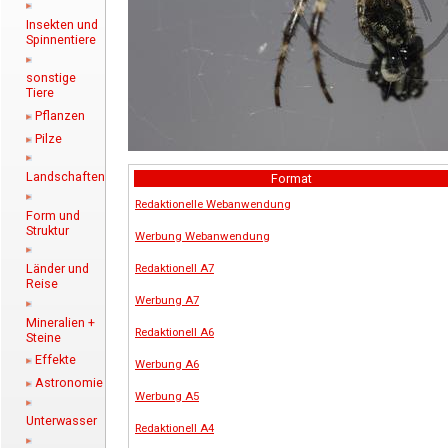
Insekten und
Spinnentiere
sonstige
Tiere
Pflanzen
Pilze
Landschaften
Format
Redaktionelle Webanwendung
Form und
Struktur
Werbung Webanwendung
Redaktionell A7
Länder und
Reise
Werbung A7
Mineralien +
Redaktionell A6
Steine
Effekte
Werbung A6
Astronomie
Werbung A5
Unterwasser
Redaktionell A4