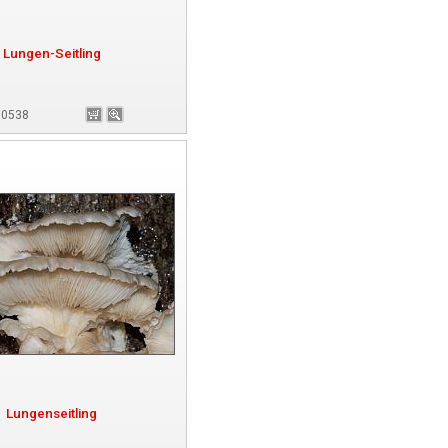
Lungen-Seitling
180538
Lungenseitling