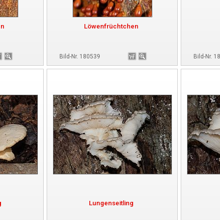
en
Löwenfrüchtchen
Bild-Nr. 180539
Bild-Nr. 
g
Lungenseitling