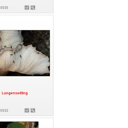
180535
Lungenseitling
180532