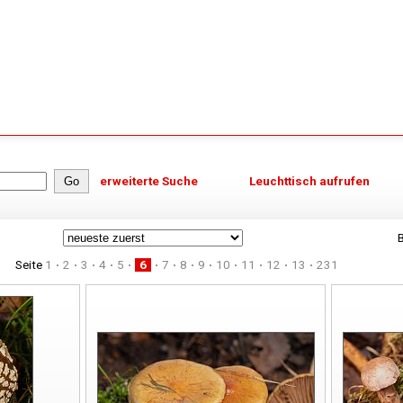
erweiterte Suche
Leuchttisch aufrufen
B
Seite
1
2
3
4
5
6
7
8
9
10
11
12
13
231