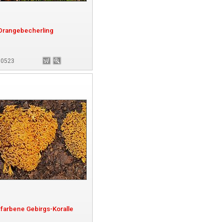
Orangebecherling
180523
farbene Gebirgs-Koralle