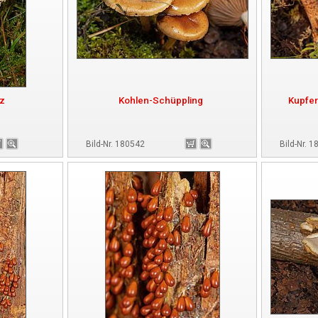
lz
Kohlen-Schüppling
Kupfer
Bild-Nr. 180542
Bild-Nr. 