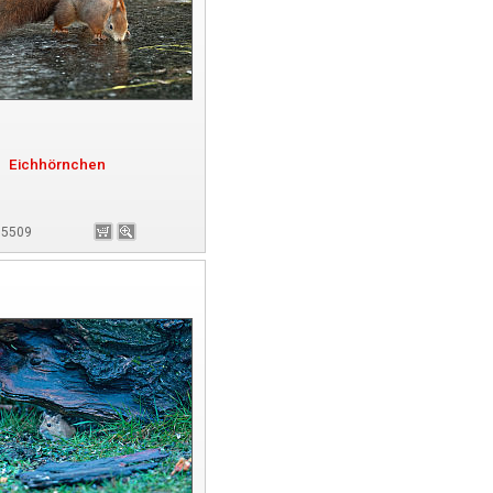
Eichhörnchen
175509