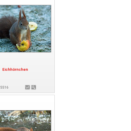
Eichhörnchen
175516