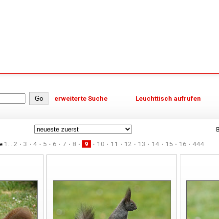
erweiterte Suche
Leuchttisch aufrufen
B
te
1...
2
3
4
5
6
7
8
9
10
11
12
13
14
15
16
444