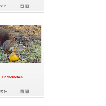
175531
Eichhörnchen
175526